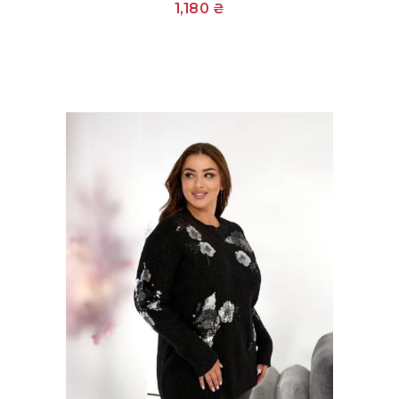
1,180
₴