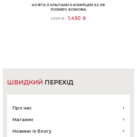
КОФТА З АЛЬПАКИ З КОМІРЦЕМ 52-58
РОЗМІРУ БУЗКОВА
Оригінальна
1,450
₴
Поточна
1,550
₴
ціна:
ціна:
1,550 ₴.
1,450 ₴.
ШВИДКИЙ
ПЕРЕХІД
Про нас
Магазин
Новини із блогу