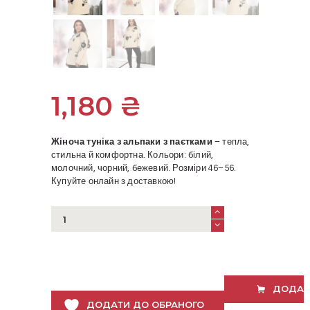
1,180
₴
Жіноча туніка з альпаки з паєтками
– тепла,
стильна й комфортна. Кольори: білий,
молочний, чорний, бежевий. Розміри 46–56.
Купуйте онлайн з доставкою!
Жіноча
туніка
з
альпаки
з
паєтками
ДОДАТ
–
ДОДАТИ ДО ОБРАНОГО
стиль