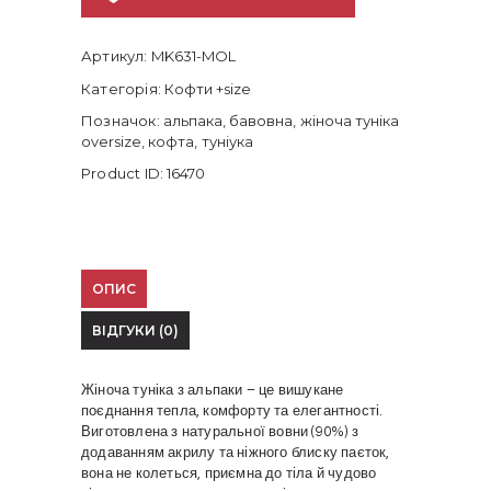
та
комфорт
(розміри
Артикул:
MK631-MOL
46–
Категорія:
Кофти +size
56)
кількість
Позначок:
альпака
,
бавовна
,
жіноча туніка
oversize
,
кофта
,
туніука
Product ID:
16470
ОПИС
ВІДГУКИ (0)
Жіноча туніка з альпаки – це вишукане
поєднання тепла, комфорту та елегантності.
Виготовлена з натуральної вовни (90%) з
додаванням акрилу та ніжного блиску паєток,
вона не колеться, приємна до тіла й чудово