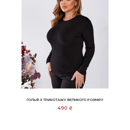
ГОЛЬФ З ТРИКОТАЖУ ВЕЛИКОГО РОЗМІРУ
Цей
490
₴
товар
має
кілька
варіантів.