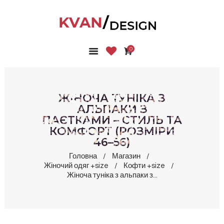
0
ГОЛОВНА
КОЛЕКЦІЇ
МАГАЗИН
ЖІНОЧА ТУНІКА З
ПРО НАС
АЛЬПАКИ З
ПАЄТКАМИ – СТИЛЬ ТА
БЛОГ
КОМФОРТ (РОЗМІРИ
КОНТАКТИ
46–56)
КАБІНЕТ
Головна
Магазин
Жіночий одяг +size
Кофти +size
Жіноча туніка з альпаки з...