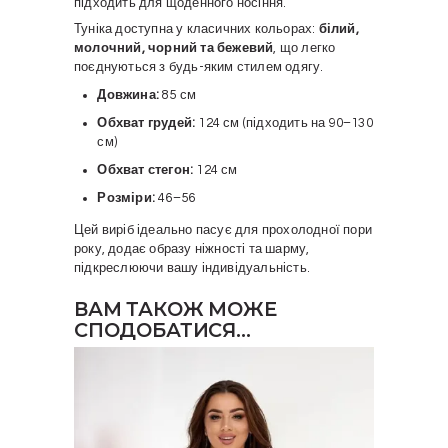
підходить для щоденного носіння.
Туніка доступна у класичних кольорах:
білий,
молочний, чорний та бежевий
, що легко
поєднуються з будь-яким стилем одягу.
Довжина:
85 см
Обхват грудей:
124 см (підходить на 90–130
см)
Обхват стегон:
124 см
Розміри:
46–56
Цей виріб ідеально пасує для прохолодної пори
року, додає образу ніжності та шарму,
підкреслюючи вашу індивідуальність.
ВАМ ТАКОЖ МОЖЕ
СПОДОБАТИСЯ…