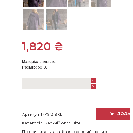
1,820
₴
Матеріал:
альпака
Розмір:
50-58
Пальто
з
альпаки
з
капюшоном
баклажанове
ДОДАТ
Артикул:
MK912-BKL
50-
58
Категорія:
Верхній одяг +size
розміру
Позначки:
альпака
,
баклажановий
,
пальто
кількість