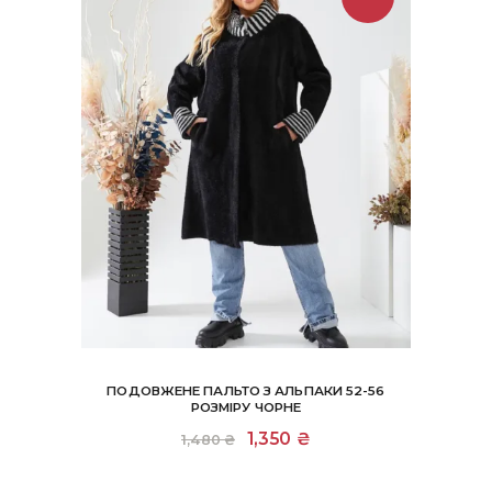
ПОДОВЖЕНЕ ПАЛЬТО З АЛЬПАКИ 52-56
РОЗМІРУ ЧОРНЕ
Оригінальна
1,350
₴
Поточна
1,480
₴
ціна:
ціна:
1,480 ₴.
1,350 ₴.