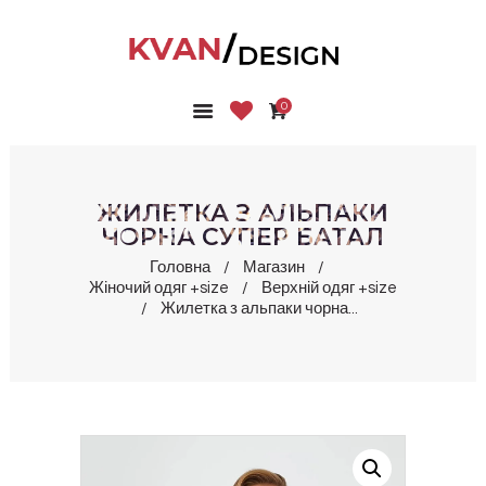
0
ГОЛОВНА
КОЛЕКЦІЇ
МАГАЗИН
ЖИЛЕТКА З АЛЬПАКИ
ПРО НАС
ЧОРНА СУПЕР БАТАЛ
БЛОГ
Головна
Магазин
Жіночий одяг +size
Верхній одяг +size
КОНТАКТИ
Жилетка з альпаки чорна...
КАБІНЕТ