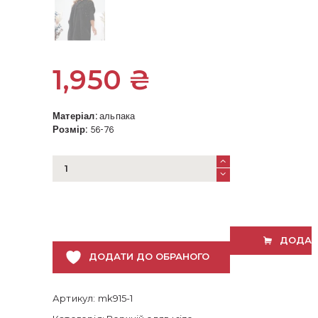
1,950
₴
Матеріал:
альпака
Розмір:
56-76
Жилетка
з
альпаки
чорна
супер
батал
ДОДАТ
кількість
ДОДАТИ ДО ОБРАНОГО
Артикул:
mk915-1