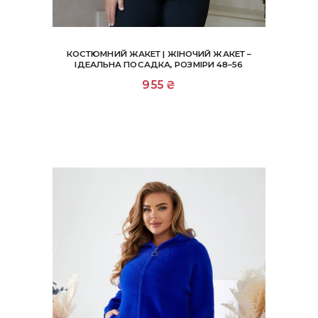
КОСТЮМНИЙ ЖАКЕТ | ЖІНОЧИЙ ЖАКЕТ –
ІДЕАЛЬНА ПОСАДКА, РОЗМІРИ 48–56
Цей
955
₴
товар
має
кілька
варіантів.
Параметри
можна
вибрати
на
сторінці
товару