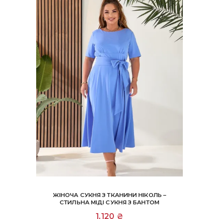
на
сторінці
товару
ЖІНОЧА СУКНЯ З ТКАНИНИ НІКОЛЬ –
СТИЛЬНА МІДІ СУКНЯ З БАНТОМ
Цей
1,120
₴