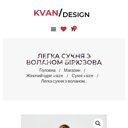
0
ГОЛОВНА
КОЛЕКЦІЇ
МАГАЗИН
ЛЕГКА СУКНЯ З
ПРО НАС
ВОЛАНОМ БІРЮЗОВА
БЛОГ
Головна
Магазин
Жіночий одяг +size
Сукні +size
КОНТАКТИ
Легка сукня з воланом...
КАБІНЕТ