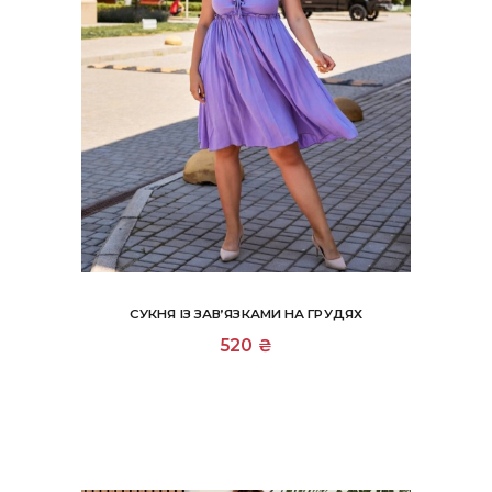
СУКНЯ ІЗ ЗАВ’ЯЗКАМИ НА ГРУДЯХ
Цей
520
₴
товар
має
кілька
варіантів.
Параметри
можна
вибрати