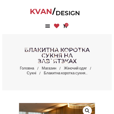
0
ГОЛОВНА
КОЛЕКЦІЇ
МАГАЗИН
БЛАКИТНА КОРОТКА
ПРО НАС
СУКНЯ НА
ЗАВ`ЯТЗКАХ
БЛОГ
КОНТАКТИ
Головна
Магазин
Жіночий одяг
Сукні
Блакитна коротка сукня...
КАБІНЕТ