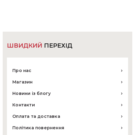
варіантів.
Параметри
можна
вибрати
на
сторінці
товару
ШВИДКИЙ
ПЕРЕХІД
Про нас
Магазин
Новини із блогу
Контакти
Оплата та доставка
Політика повернення