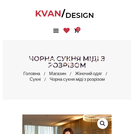
0
ГОЛОВНА
КОЛЕКЦІЇ
МАГАЗИН
ЧОРНА СУКНЯ МІДІ З
ПРО НАС
РОЗРІЗОМ
БЛОГ
Головна
Магазин
Жіночий одяг
Сукні
Чорна сукня міді з розрізом
КОНТАКТИ
КАБІНЕТ