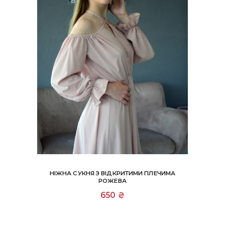
НІЖНА СУКНЯ З ВІДКРИТИМИ ПЛЕЧИМА
РОЖЕВА
Цей
650
₴
товар
має
кілька