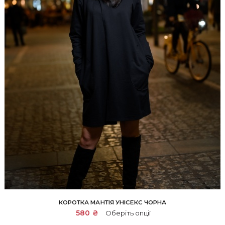
КОРОТКА МАНТІЯ УНІСЕКС ЧОРНА
Цей
580
₴
Оберіть опції
товар