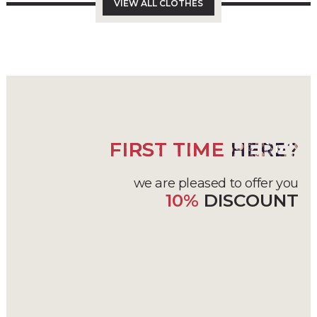
товару
VIEW ALL CLOTHES
FIRST TIME
HERE?
we are pleased to offer you
10%
DISCOUNT