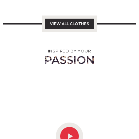
вибрати
на
сторінці
товару
VIEW ALL CLOTHES
INSPIRED BY YOUR
PASSION