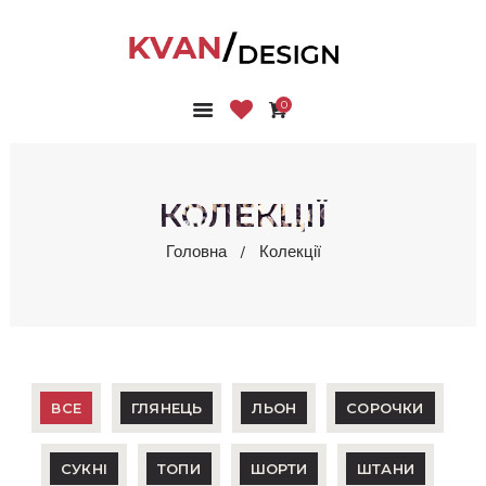
0
ГОЛОВНА
КОЛЕКЦІЇ
МАГАЗИН
КОЛЕКЦІЇ
ПРО НАС
Головна
Колекції
БЛОГ
КОНТАКТИ
КАБІНЕТ
ВСЕ
ГЛЯНЕЦЬ
ЛЬОН
СОРОЧКИ
СУКНІ
ТОПИ
ШОРТИ
ШТАНИ