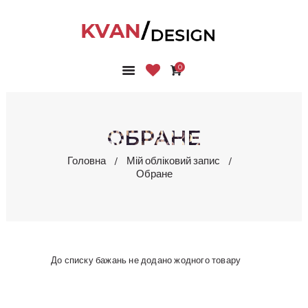
0
ГОЛОВНА
КОЛЕКЦІЇ
МАГАЗИН
ОБРАНЕ
ПРО НАС
Головна
Мій обліковий запис
БЛОГ
Обране
КОНТАКТИ
КАБІНЕТ
До списку бажань не додано жодного товару