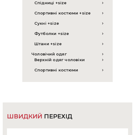
Спідниці +size
Спортивні костюми +size
Сукні +size
Футболки +size
Штани +size
Чоловічий одяг
Верхній одяг чоловіки
Спортивні костюми
ШВИДКИЙ
ПЕРЕХІД