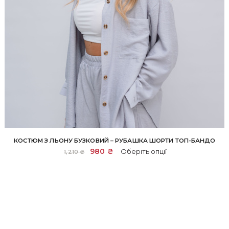
КОСТЮМ З ЛЬОНУ БУЗКОВИЙ – РУБАШКА ШОРТИ ТОП-БАНДО
Цей
Оригінальна
980
₴
Поточна
Оберіть опції
1,210
₴
товар
ціна:
ціна:
1,210 ₴.
980 ₴.
має
кілька
варіантів.
Параметри
можна
вибрати
на