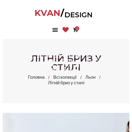
0
ГОЛОВНА
КОЛЕКЦІЇ
МАГАЗИН
ЛІТНІЙ БРИЗ У
ПРО НАС
СТИЛІ
БЛОГ
Головна
Всі колекції
Льон
КОНТАКТИ
Літній бриз у стилі
КАБІНЕТ