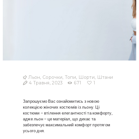
Льон
,
Сорочки
,
Топи
,
Шорти
,
Штани
4 Травня, 2023
671
1
Запрошуємо Вас ознайомитись з новою
колекцією жіночих костюмів із льону. Ці
костюми – втілення елегантності та комфорту,
адже льон – це матеріал, що дихає та
забезпечує максимальний комфорт протягом
усього дня.