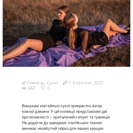
Глянець
,
Сукні
7 Березня, 2021
662
0
Вишукані коктейльні сукні прикрасять вечір
кожної дівчини. У цій колекції представлені дві
протилежності – приталений силует та трапеція.
На додаток до шикарних італійських тканин
виникає незабутній образ для ваших кращих