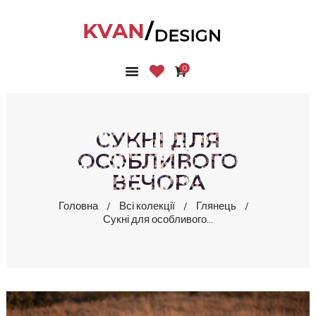
0
ГОЛОВНА
КОЛЕКЦІЇ
МАГАЗИН
СУКНІ ДЛЯ
ПРО НАС
ОСОБЛИВОГО
БЛОГ
ВЕЧОРА
КОНТАКТИ
Головна
Всі колекції
Глянець
КАБІНЕТ
Сукні для особливого...