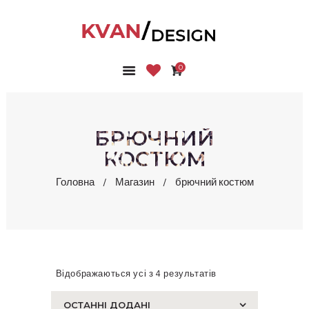
0
ГОЛОВНА
КОЛЕКЦІЇ
МАГАЗИН
БРЮЧНИЙ
ПРО НАС
КОСТЮМ
БЛОГ
Головна
Магазин
брючний костюм
КОНТАКТИ
КАБІНЕТ
Відображаються усі з 4 результатів
Сортовано
за
останнім