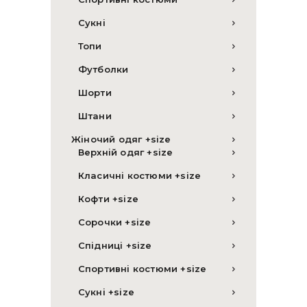
Сукні
Топи
Футболки
Шорти
Штани
Жіночий одяг +size
Верхній одяг +size
Класичні костюми +size
Кофти +size
Сорочки +size
Спідниці +size
Спортивні костюми +size
Сукні +size