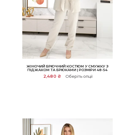
ЖІНОЧИЙ БРЮЧНИЙ КОСТЮМ У СМУЖКУ З
ПІДЖАКОМ ТА БРЮКАМИ | РОЗМІРИ 48-54
Цей
2,480
₴
Оберіть опції
товар
має
кілька
варіантів.
Параметри
можна
вибрати
на
сторінці
товару