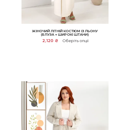
ЖІНОЧИЙ ЛІТНІЙ КОСТЮМ ІЗ ЛЬОНУ
(БЛУЗА + ШИРОКІ ШТАНИ)
Цей
2,120
₴
Оберіть опції
товар
має
кілька
варіантів.
Параметри
можна
вибрати
на
сторінці
товару