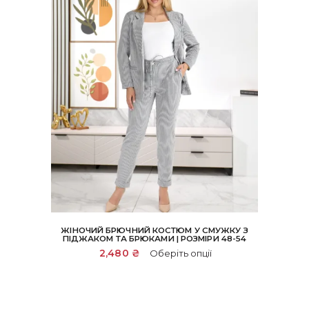
ЖІНОЧИЙ БРЮЧНИЙ КОСТЮМ У СМУЖКУ З
ПІДЖАКОМ ТА БРЮКАМИ | РОЗМІРИ 48-54
Цей
2,480
₴
Оберіть опції
товар
має
кілька
варіантів.