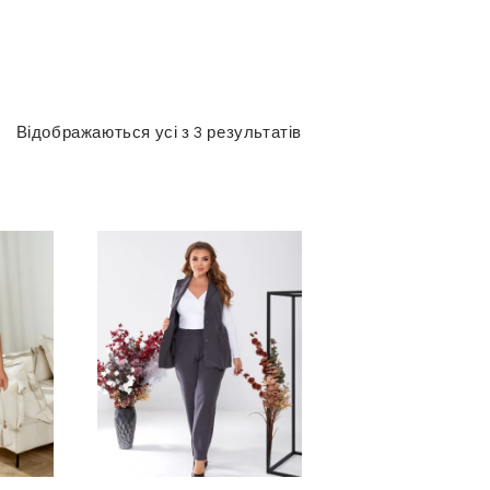
Відображаються усі з 3 результатів
Сортовано
за
останнім