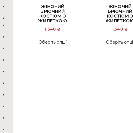
ЖІНОЧИЙ
ЖІНОЧИЙ
БРЮЧНИЙ
БРЮЧНИЙ
КОСТЮМ З
КОСТЮМ 
ЖИЛЕТКОЮ
ЖИЛЕТКО
1,540
₴
1,540
₴
Цей
Оберіть опції
Оберіть опці
товар
має
кілька
варіантів.
Параметри
можна
вибрати
на
сторінці
товару