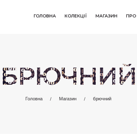
ГОЛОВНА
ГОЛОВНА
КОЛЕКЦІЇ
МАГАЗИН
ПРО
КОЛЕКЦІЇ
МАГАЗИН
ПРО НАС
БРЮЧНИЙ
БЛОГ
КОНТАКТИ
Головна
Магазин
брючний
КАБІНЕТ