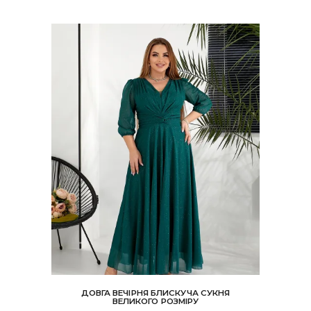
можна
вибрати
на
сторінці
товару
ДОВГА ВЕЧІРНЯ БЛИСКУЧА СУКНЯ
ВЕЛИКОГО РОЗМІРУ