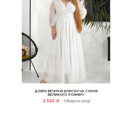
ДОВГА ВЕЧІРНЯ БЛИСКУЧА СУКНЯ
ВЕЛИКОГО РОЗМІРУ
Цей
2,520
₴
Оберіть опції
товар
має
кілька
варіантів.
Параметри