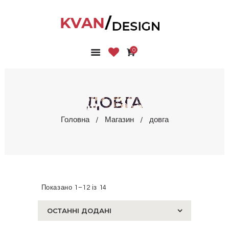
0
ГОЛОВНА
КОЛЕКЦІЇ
МАГАЗИН
ДОВГА
ПРО НАС
Головна
Магазин
довга
БЛОГ
КОНТАКТИ
КАБІНЕТ
Показано 1–12 із 14
Сортовано
за
останнім