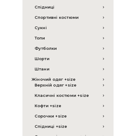
Спідниці
Спортивні костюми
Сукні
Топи
Футболки
Шорти
Штани
Жіночий одяг +size
Верхній одяг +size
Класичні костюми +size
Кофти +size
Сорочки +size
Спідниці +size