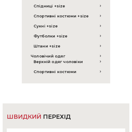
Спідниці +size
Спортивні костюми +size
Сукні +size
Футболки +size
Штани +size
Чоловічий одяг
Верхній одяг чоловіки
Спортивні костюми
ШВИДКИЙ
ПЕРЕХІД