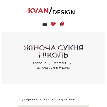
0
ГОЛОВНА
КОЛЕКЦІЇ
МАГАЗИН
ЖІНОЧА СУКНЯ
ПРО НАС
НІКОЛЬ
БЛОГ
Головна
Магазин
КОНТАКТИ
жіноча сукня Ніколь
КАБІНЕТ
Відображаються усі з 3 результатів
Сортовано
за