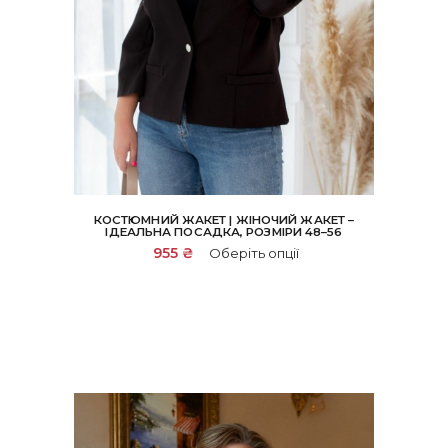
КОСТЮМНИЙ ЖАКЕТ | ЖІНОЧИЙ ЖАКЕТ –
ІДЕАЛЬНА ПОСАДКА, РОЗМІРИ 48–56
Цей
955
₴
Оберіть опції
товар
має
кілька
варіантів.
Параметри
можна
вибрати
на
сторінці
товару