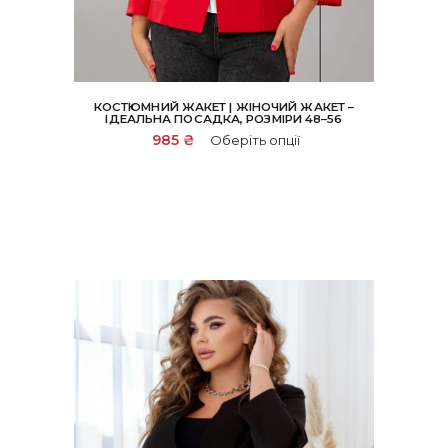
КОСТЮМНИЙ ЖАКЕТ | ЖІНОЧИЙ ЖАКЕТ –
ІДЕАЛЬНА ПОСАДКА, РОЗМІРИ 48–56
Цей
985
₴
Оберіть опції
товар
має
кілька
варіантів.
Параметри
можна
вибрати
на
сторінці
товару