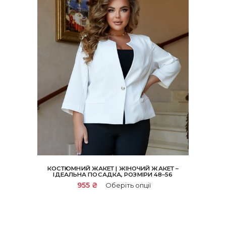
КОСТЮМНИЙ ЖАКЕТ | ЖІНОЧИЙ ЖАКЕТ –
ІДЕАЛЬНА ПОСАДКА, РОЗМІРИ 48–56
Цей
955
₴
Оберіть опції
товар
має
кілька
варіантів.