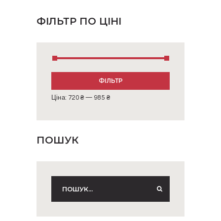
ФІЛЬТР ПО ЦІНІ
Мінімальна
Найбільша
ФІЛЬТР
ціна
ціна
Ціна:
720 ₴
—
985 ₴
ПОШУК