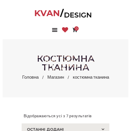
0
ГОЛОВНА
КОЛЕКЦІЇ
МАГАЗИН
КОСТЮМНА
ПРО НАС
ТКАНИНА
БЛОГ
Головна
Магазин
костюмна тканина
КОНТАКТИ
КАБІНЕТ
Відображаються усі з 7 результатів
Сортовано
за
останнім