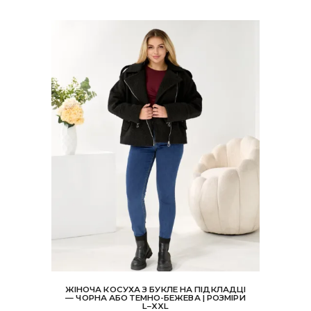
можна
вибрати
на
сторінці
товару
ЖІНОЧА КОСУХА З БУКЛЕ НА ПІДКЛАДЦІ
— ЧОРНА АБО ТЕМНО-БЕЖЕВА | РОЗМІРИ
L–XXL