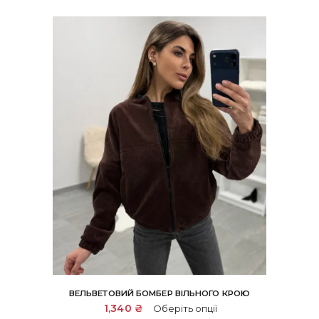
ВЕЛЬВЕТОВИЙ БОМБЕР ВІЛЬНОГО КРОЮ
Цей
1,340
₴
Оберіть опції
товар