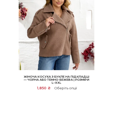
ЖІНОЧА КОСУХА З БУКЛЕ НА ПІДКЛАДЦІ
— ЧОРНА АБО ТЕМНО-БЕЖЕВА | РОЗМІРИ
L–XXL
Цей
1,850
₴
Оберіть опції
товар
має
кілька
варіантів.
Параметри