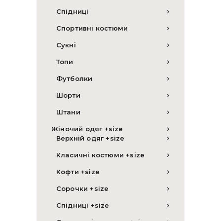
Спідниці
Спортивні костюми
Сукні
Топи
Футболки
Шорти
Штани
Жіночий одяг +size
Верхній одяг +size
Класичні костюми +size
Кофти +size
Сорочки +size
Спідниці +size