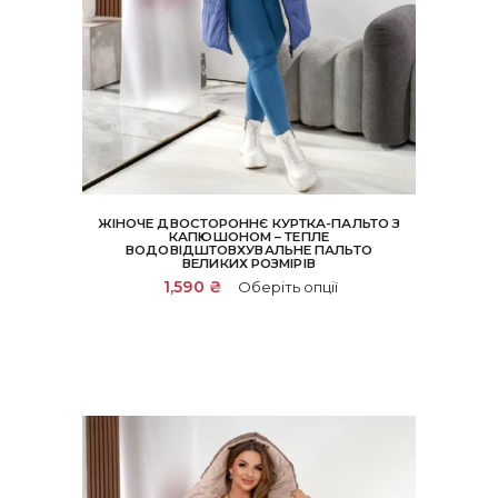
ЖІНОЧЕ ДВОСТОРОННЄ КУРТКА-ПАЛЬТО З
КАПЮШОНОМ – ТЕПЛЕ
ВОДОВІДШТОВХУВАЛЬНЕ ПАЛЬТО
ВЕЛИКИХ РОЗМІРІВ
Цей
1,590
₴
Оберіть опції
товар
має
кілька
варіантів.
Параметри
можна
вибрати
на
сторінці
товару