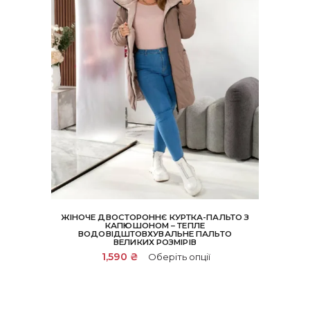
ЖІНОЧЕ ДВОСТОРОННЄ КУРТКА-ПАЛЬТО З
КАПЮШОНОМ – ТЕПЛЕ
ВОДОВІДШТОВХУВАЛЬНЕ ПАЛЬТО
ВЕЛИКИХ РОЗМІРІВ
Цей
1,590
₴
Оберіть опції
товар
має
кілька
варіантів.