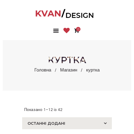
0
ГОЛОВНА
КОЛЕКЦІЇ
МАГАЗИН
КУРТКА
ПРО НАС
Головна
Магазин
куртка
БЛОГ
КОНТАКТИ
КАБІНЕТ
Показано 1–12 із 42
Сортовано
за
останнім