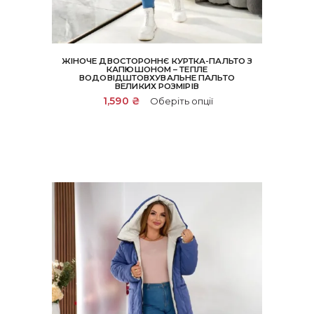
ЖІНОЧЕ ДВОСТОРОННЄ КУРТКА-ПАЛЬТО З
КАПЮШОНОМ – ТЕПЛЕ
ВОДОВІДШТОВХУВАЛЬНЕ ПАЛЬТО
ВЕЛИКИХ РОЗМІРІВ
Цей
1,590
₴
Оберіть опції
товар
має
кілька
варіантів.
Параметри
можна
вибрати
на
сторінці
товару