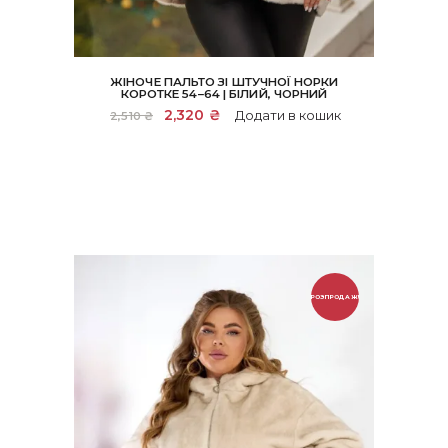
ЖІНОЧЕ ПАЛЬТО ЗІ ШТУЧНОЇ НОРКИ
КОРОТКЕ 54–64 | БІЛИЙ, ЧОРНИЙ
Оригінальна
2,320
₴
Поточна
Додати в кошик
2,510
₴
ціна:
ціна:
2,510 ₴.
2,320 ₴.
РОЗПРОДАЖ!