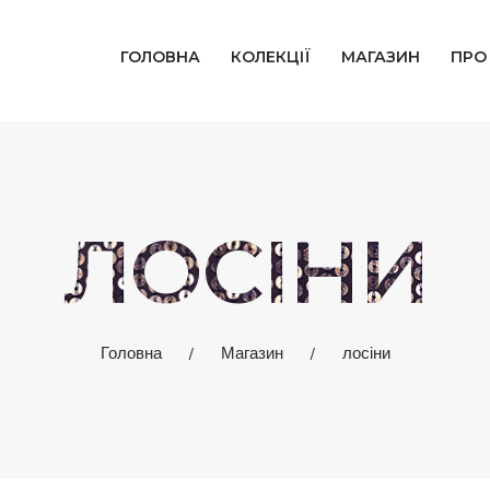
ГОЛОВНА
ГОЛОВНА
КОЛЕКЦІЇ
МАГАЗИН
ПРО
КОЛЕКЦІЇ
МАГАЗИН
ПРО НАС
ЛОСІНИ
БЛОГ
КОНТАКТИ
Головна
Магазин
лосіни
КАБІНЕТ