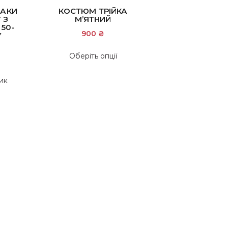
ПАКИ
КОСТЮМ ТРІЙКА
 З
М’ЯТНИЙ
50-
900
₴
У
Цей
Оберіть опції
товар
має
ик
кілька
варіантів.
Параметри
можна
вибрати
на
сторінці
товару