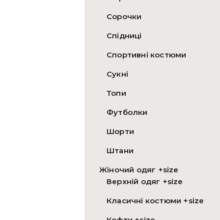
Сорочки
Спідниці
Спортивні костюми
Сукні
Топи
Футболки
Шорти
Штани
Жіночий одяг +size
Верхній одяг +size
Класичні костюми +size
Кофти +size