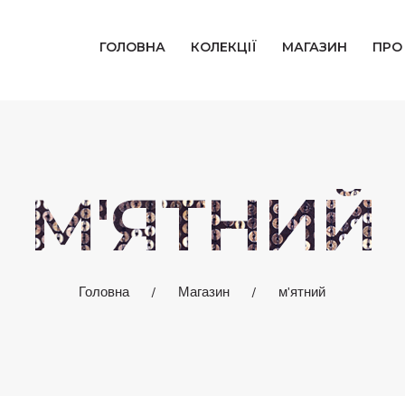
ГОЛОВНА
ГОЛОВНА
КОЛЕКЦІЇ
МАГАЗИН
ПРО
КОЛЕКЦІЇ
МАГАЗИН
ПРО НАС
М'ЯТНИЙ
БЛОГ
КОНТАКТИ
Головна
Магазин
м'ятний
КАБІНЕТ