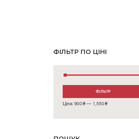
ФІЛЬТР ПО ЦІНІ
Мінімальна
Найбільша
ФІЛЬТР
ціна
ціна
Ціна:
900 ₴
—
1,550 ₴
ПОШУК