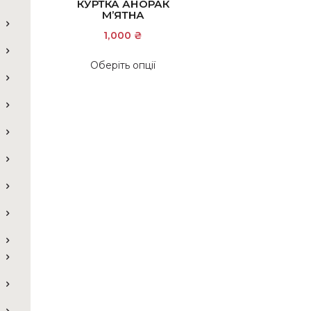
КУРТКА АНОРАК
М’ЯТНА
1,000
₴
Цей
Оберіть опції
товар
має
кілька
варіантів.
Параметри
можна
вибрати
на
сторінці
товару