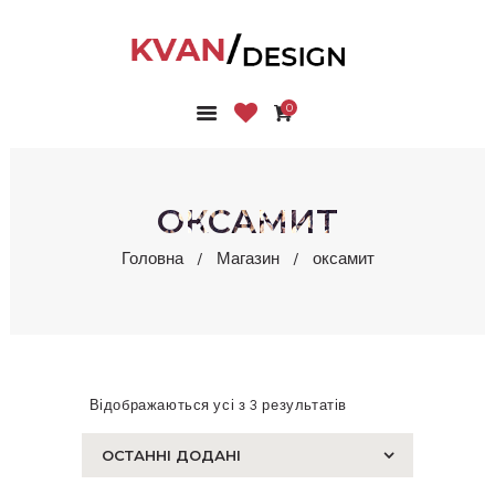
0
ГОЛОВНА
КОЛЕКЦІЇ
МАГАЗИН
ОКСАМИТ
ПРО НАС
Головна
Магазин
оксамит
БЛОГ
КОНТАКТИ
КАБІНЕТ
Відображаються усі з 3 результатів
Сортовано
за
останнім