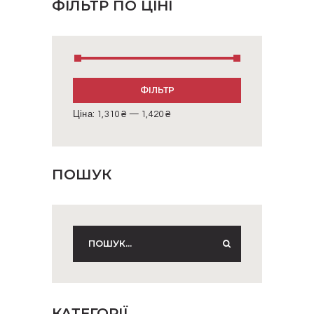
ФІЛЬТР ПО ЦІНІ
Мінімальна
Найбільша
ФІЛЬТР
ціна
ціна
Ціна:
1,310 ₴
—
1,420 ₴
ПОШУК
КАТЕГОРІЇ