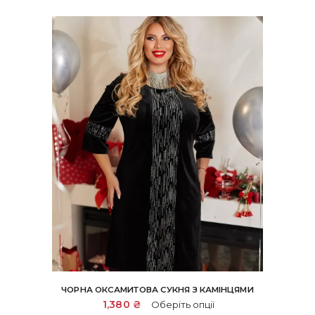
ЧОРНА ОКСАМИТОВА СУКНЯ З КАМІНЦЯМИ
Цей
1,380
₴
Оберіть опції
товар