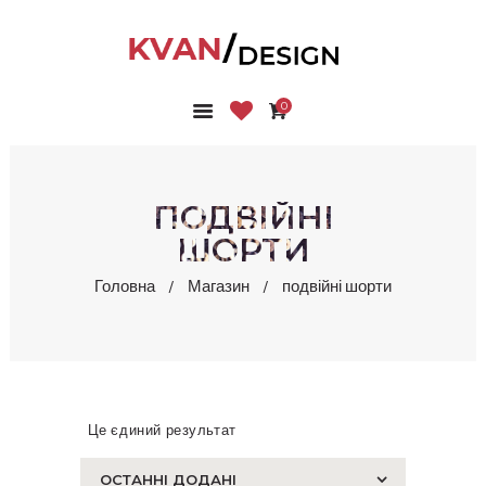
0
ГОЛОВНА
КОЛЕКЦІЇ
МАГАЗИН
ПОДВІЙНІ
ПРО НАС
ШОРТИ
БЛОГ
Головна
Магазин
подвійні шорти
КОНТАКТИ
КАБІНЕТ
Це єдиний результат