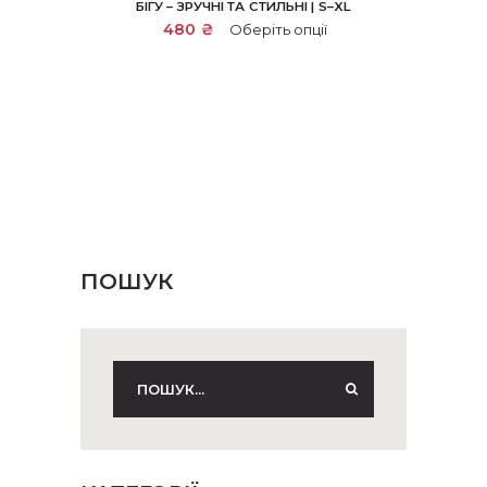
БІГУ – ЗРУЧНІ ТА СТИЛЬНІ | S–XL
Цей
480
₴
Оберіть опції
товар
має
кілька
варіантів.
Параметри
можна
вибрати
на
сторінці
товару
ПОШУК