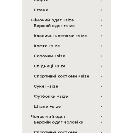
Штани
Жіночий одяг +size
Верхній одяг +size
Класичні костюми +size
Кофти +size
Сорочки +size
Спідниці +size
Спортивні костюми +size
Сукні +size
Футболки +size
Штани +size
Чоловічий одяг
Верхній одяг чоловіки
Спортивні костюми