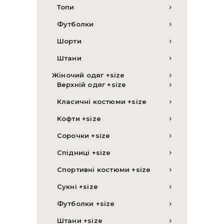
Топи
Футболки
Шорти
Штани
Жіночий одяг +size
Верхній одяг +size
Класичні костюми +size
Кофти +size
Сорочки +size
Спідниці +size
Спортивні костюми +size
Сукні +size
Футболки +size
Штани +size