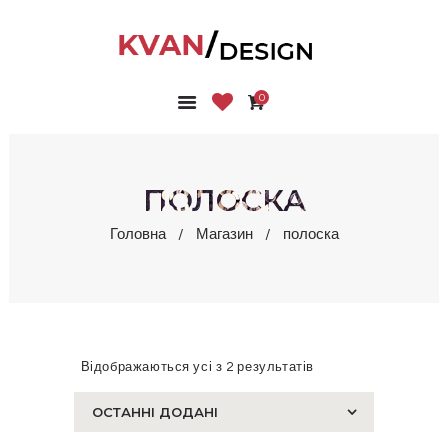
0
ГОЛОВНА
КОЛЕКЦІЇ
МАГАЗИН
ПОЛОСКА
ПРО НАС
Головна
Магазин
полоска
БЛОГ
КОНТАКТИ
КАБІНЕТ
Відображаються усі з 2 результатів
Сортовано
за
останнім