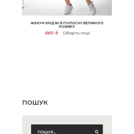
ЖІНОЧІ БРІДЖІ В ПОЛОСКУ ВЕЛИКОГО
РОЗМІРУ
Цей
660
₴
Оберіть опції
товар
має
кілька
варіантів.
Параметри
можна
вибрати
на
сторінці
товару
ПОШУК