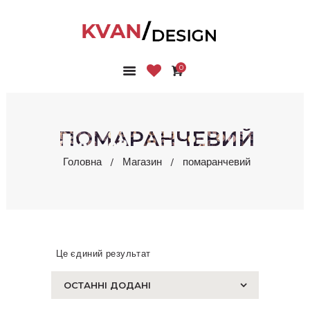
0
ГОЛОВНА
КОЛЕКЦІЇ
МАГАЗИН
ПОМАРАНЧЕВИЙ
ПРО НАС
Головна
Магазин
помаранчевий
БЛОГ
КОНТАКТИ
КАБІНЕТ
Це єдиний результат