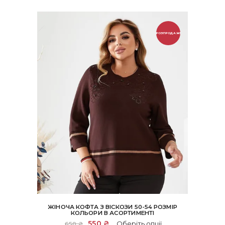
РОЗПРОДАЖ!
ЖІНОЧА КОФТА З ВІСКОЗИ 50-54 РОЗМІР
КОЛЬОРИ В АСОРТИМЕНТІ
Цей
Оригінальна
550
₴
Поточна
Оберіть опції
650
₴