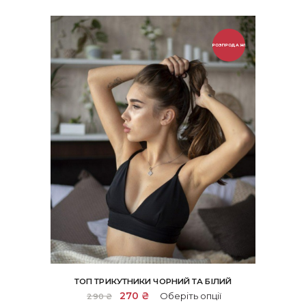
РОЗПРОДАЖ!
ТОП ТРИКУТНИКИ ЧОРНИЙ ТА БІЛИЙ
Цей
Оригінальна
270
₴
Поточна
Оберіть опції
290
₴
товар