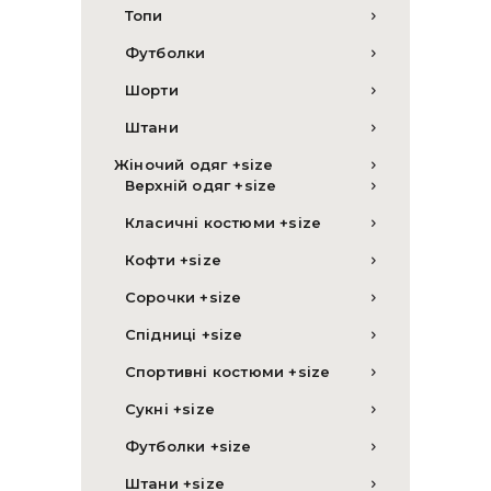
Топи
Футболки
Шорти
Штани
Жіночий одяг +size
Верхній одяг +size
Класичні костюми +size
Кофти +size
Сорочки +size
Спідниці +size
Спортивні костюми +size
Сукні +size
Футболки +size
Штани +size