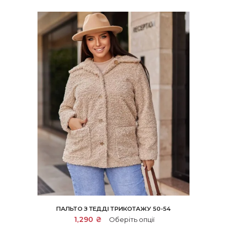
ПАЛЬТО З ТЕДДІ ТРИКОТАЖУ 50-54
Цей
1,290
₴
Оберіть опції
товар