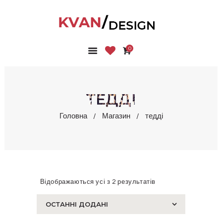
0
ГОЛОВНА
КОЛЕКЦІЇ
МАГАЗИН
ТЕДДІ
ПРО НАС
Головна
Магазин
тедді
БЛОГ
КОНТАКТИ
КАБІНЕТ
Відображаються усі з 2 результатів
Сортовано
за
останнім