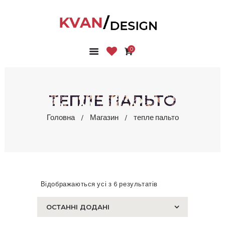
0
ГОЛОВНА
КОЛЕКЦІЇ
МАГАЗИН
ТЕПЛЕ ПАЛЬТО
ПРО НАС
Головна
Магазин
тепле пальто
БЛОГ
КОНТАКТИ
КАБІНЕТ
Відображаються усі з 6 результатів
Сортовано
за
останнім