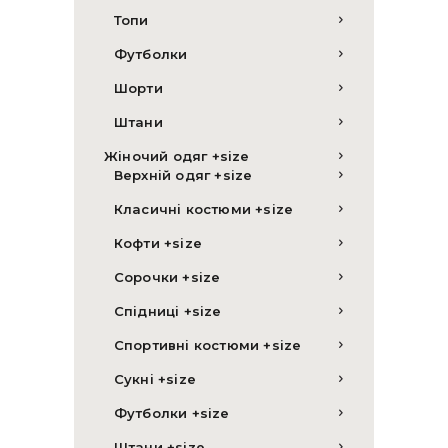
Топи
Футболки
Шорти
Штани
Жіночий одяг +size
Верхній одяг +size
Класичні костюми +size
Кофти +size
Сорочки +size
Спідниці +size
Спортивні костюми +size
Сукні +size
Футболки +size
Штани +size