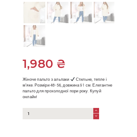
1,980
₴
Жіноче пальто з альпаки
Стильне, тепле і
м’яке. Розміри 48-56, довжина 91 см. Елегантне
пальто для прохолодної пори року. Купуй
онлайн!
Пальто
з
альпаки
жіноче
–