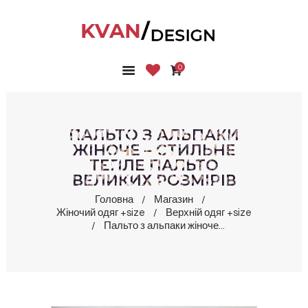
0
ГОЛОВНА
КОЛЕКЦІЇ
МАГАЗИН
ПАЛЬТО З АЛЬПАКИ
ПРО НАС
ЖІНОЧЕ – СТИЛЬНЕ
ТЕПЛЕ ПАЛЬТО
БЛОГ
ВЕЛИКИХ РОЗМІРІВ
КОНТАКТИ
Головна
Магазин
КАБІНЕТ
Жіночий одяг +size
Верхній одяг +size
Пальто з альпаки жіноче...