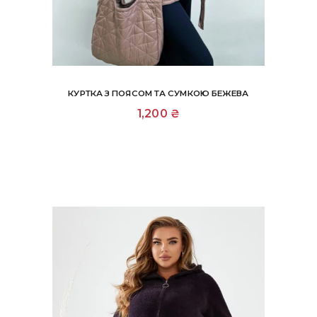
КУРТКА З ПОЯСОМ ТА СУМКОЮ БЕЖЕВА
Цей
1,200
₴
товар
має
кілька
варіантів.
Параметри
можна
вибрати
на
сторінці
товару