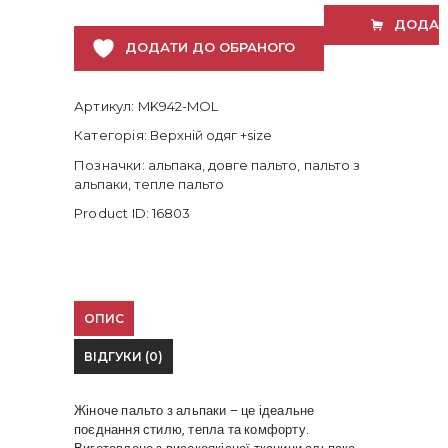
стильне
ДОДАТ
тепле
ДОДАТИ ДО ОБРАНОГО
пальто
великих
розмірів
кількість
Артикул:
MK942-MOL
Категорія:
Верхній одяг +size
Позначки:
альпака
,
довге пальто
,
пальто з
альпаки
,
тепле пальто
Product ID:
16803
ОПИС
ВІДГУКИ (0)
Жіноче пальто з альпаки – це ідеальне
поєднання стилю, тепла та комфорту.