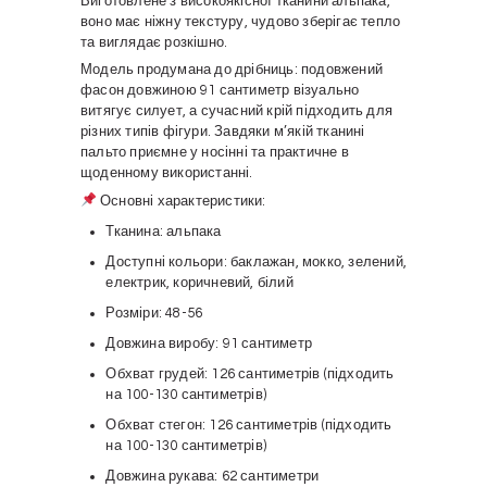
Виготовлене з високоякісної тканини альпака,
воно має ніжну текстуру, чудово зберігає тепло
та виглядає розкішно.
Модель продумана до дрібниць: подовжений
фасон довжиною 91 сантиметр візуально
витягує силует, а сучасний крій підходить для
різних типів фігури. Завдяки м’якій тканині
пальто приємне у носінні та практичне в
щоденному використанні.
Основні характеристики:
Тканина: альпака
Доступні кольори: баклажан, мокко, зелений,
електрик, коричневий, білий
Розміри: 48-56
Довжина виробу: 91 сантиметр
Обхват грудей: 126 сантиметрів (підходить
на 100-130 сантиметрів)
Обхват стегон: 126 сантиметрів (підходить
на 100-130 сантиметрів)
Довжина рукава: 62 сантиметри