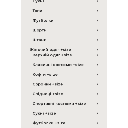
Сукні
Топи
Футболки
Шорти
Штани
Жіночий одяг +size
Верхній одяг +size
Класичні костюми +size
Кофти +size
Сорочки +size
Спідниці +size
Спортивні костюми +size
Сукні +size
Футболки +size