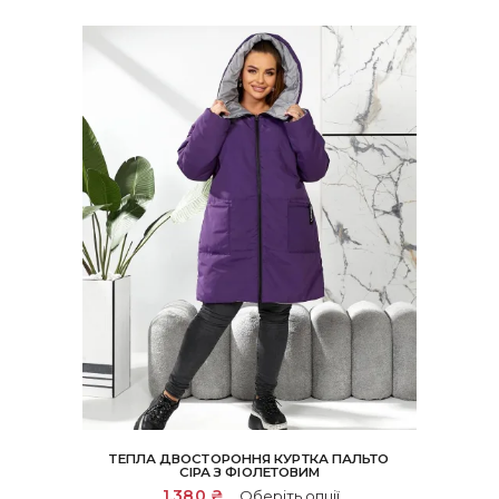
ТЕПЛА ДВОСТОРОННЯ КУРТКА ПАЛЬТО
СІРА З ФІОЛЕТОВИМ
Цей
1,380
₴
Оберіть опції