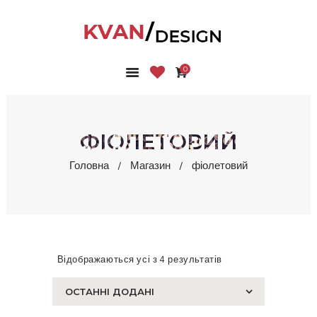
0
ГОЛОВНА
КОЛЕКЦІЇ
МАГАЗИН
ФІОЛЕТОВИЙ
ПРО НАС
Головна
Магазин
фіолетовий
БЛОГ
КОНТАКТИ
КАБІНЕТ
Відображаються усі з 4 результатів
Сортовано
за
останнім