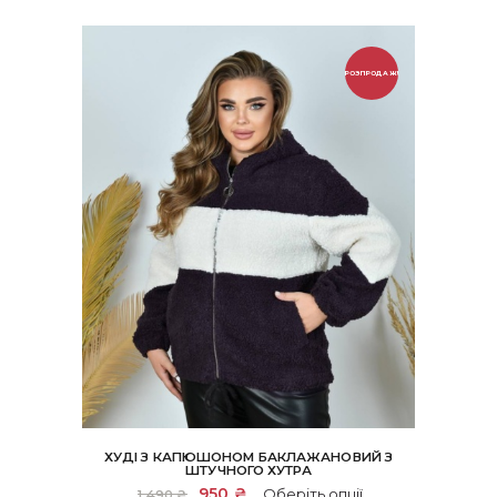
РОЗПРОДАЖ!
ХУДІ З КАПЮШОНОМ БАКЛАЖАНОВИЙ З
ШТУЧНОГО ХУТРА
Цей
Оригінальна
950
₴
Поточна
Оберіть опції
1,490
₴