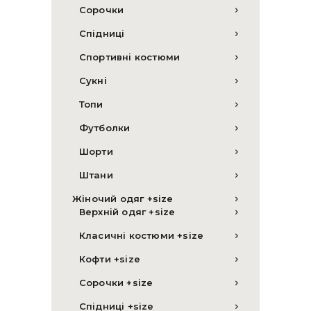
Сорочки
Спідниці
Спортивні костюми
Сукні
Топи
Футболки
Шорти
Штани
Жіночий одяг +size
Верхній одяг +size
Класичні костюми +size
Кофти +size
Сорочки +size
Спідниці +size