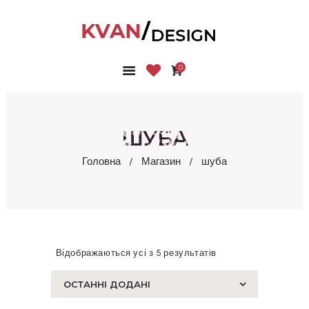
0
ГОЛОВНА
КОЛЕКЦІЇ
МАГАЗИН
ШУБА
ПРО НАС
Головна
Магазин
шуба
БЛОГ
КОНТАКТИ
КАБІНЕТ
Відображаються усі з 5 результатів
Сортовано
за
останнім