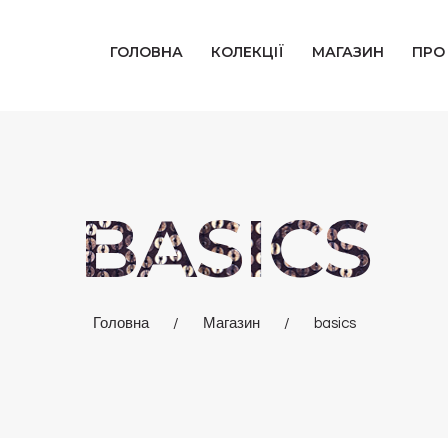
ГОЛОВНА
ГОЛОВНА
КОЛЕКЦІЇ
МАГАЗИН
ПРО
КОЛЕКЦІЇ
МАГАЗИН
ПРО НАС
BASICS
БЛОГ
КОНТАКТИ
Головна
Магазин
basics
КАБІНЕТ