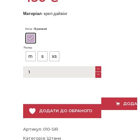
Матеріал
: креп дайвінг
Колір
: Бузковий
Розмір
m
s
xs
Штани-
кюлоти
бузкові
кількість
ДОДАТ
ДОДАТИ ДО ОБРАНОГО
Артикул:
010-SIR
Категорія:
Штани