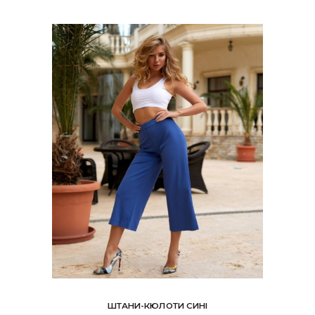
можна
вибрати
на
сторінці
товару
ШТАНИ-КЮЛОТИ СИНІ