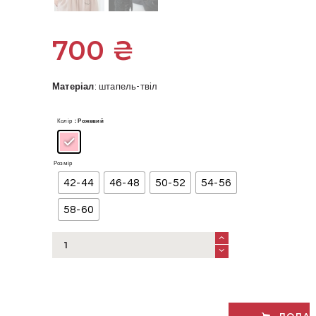
700
₴
Матеріал
: штапель-твіл
Колір
: Рожевий
Розмір
42-44
46-48
50-52
54-56
58-60
Штани
на
резинці
кількість
ДОДАТ