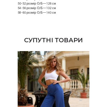
50-52 розмір О/Б—126 см
54-56 розмір О/Б—132 см
58-60 розмір О/Б—140 см
СУПУТНІ ТОВАРИ