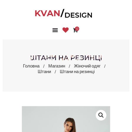
0
ГОЛОВНА
КОЛЕКЦІЇ
МАГАЗИН
ШТАНИ НА РЕЗИНЦІ
ПРО НАС
Головна
Магазин
Жіночий одяг
БЛОГ
Штани
Штани на резинці
КОНТАКТИ
КАБІНЕТ