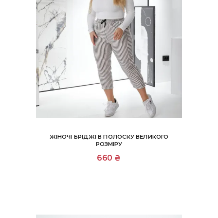
ЖІНОЧІ БРІДЖІ В ПОЛОСКУ ВЕЛИКОГО
РОЗМІРУ
Цей
660
₴
товар
має
кілька
варіантів.
Параметри
можна
вибрати