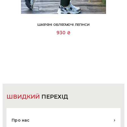
ШКІРЯНІ ОБЛЯГАЮЧІ ЛЕГІНСИ
Цей
930
₴
товар
має
кілька
варіантів.
Параметри
можна
вибрати
на
сторінці
товару
ШВИДКИЙ
ПЕРЕХІД
Про нас