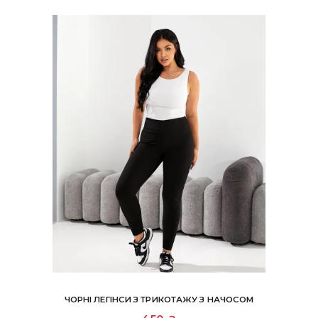
вибрати
на
сторінці
товару
ЧОРНІ ЛЕГІНСИ З ТРИКОТАЖУ З НАЧОСОМ
Цей