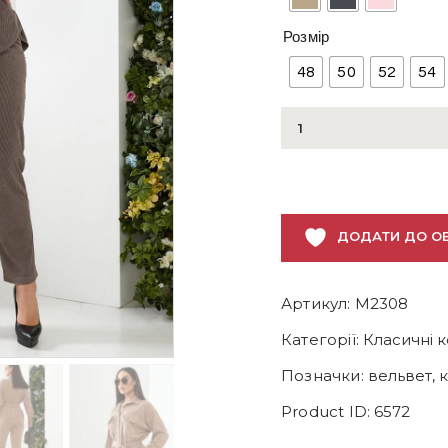
Розмір
48
50
52
54
Вельветовий
костюм
графітовий
бежевий
пудровий
ДОДАТИ ДО О
кількість
Артикул:
M2308
Категорії:
Класичні 
Позначки:
вельвет
,
Product ID:
6572