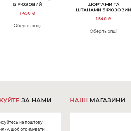
БІРЮЗОВИЙ
ШОРТАМИ ТА
ШТАНАМИ БІРЮЗОВИЙ
1,450
₴
1,540
₴
Цей
Оберіть опції
Цей
товар
Оберіть опції
това
має
має
кілька
кіль
варіантів.
варіа
Параметри
Пара
можна
мож
вибрати
вибр
на
на
сторінці
сторі
товару
това
КУЙТЕ
ЗА НАМИ
НАШІ
МАГАЗИНИ
исуйтесь на поштову
илку, щоб отримувати