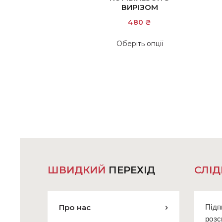
ВИРІЗОМ
480
₴
Цей
Оберіть опції
товар
має
кілька
варіантів.
Параметри
можна
вибрати
на
сторінці
товару
ШВИДКИЙ
ПЕРЕХІД
СЛІД
Про нас
Підп
розс