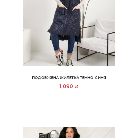
ПОДОВЖЕНА ЖИЛЕТКА ТЕМНО-СИНЯ
Цей
1,090
₴
товар
має
кілька
варіантів.
Параметри
можна
вибрати
на
сторінці