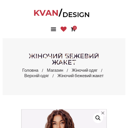
0
ГОЛОВНА
КОЛЕКЦІЇ
МАГАЗИН
ЖІНОЧИЙ БЕЖЕВИЙ
ПРО НАС
ЖАКЕТ
БЛОГ
Головна
Магазин
Жіночий одяг
Верхній одяг
Жіночий бежевий жакет
КОНТАКТИ
КАБІНЕТ