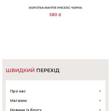
КОРОТКА МАНТІЯ УНІСЕКС ЧОРНА
Цей
580
₴
товар
має
кілька
варіантів.
Параметри
можна
вибрати
на
сторінці
товару
ШВИДКИЙ
ПЕРЕХІД
Про нас
Магазин
Новини із блогу