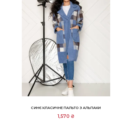
товару
СИНЄ КЛАСИЧНЕ ПАЛЬТО З АЛЬПАКИ
Цей
1,570
₴
товар
має
кілька