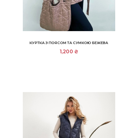
КУРТКА З ПОЯСОМ ТА СУМКОЮ БЕЖЕВА
Цей
1,200
₴
товар
має
кілька
варіантів.
Параметри
можна
вибрати
на
сторінці
товару