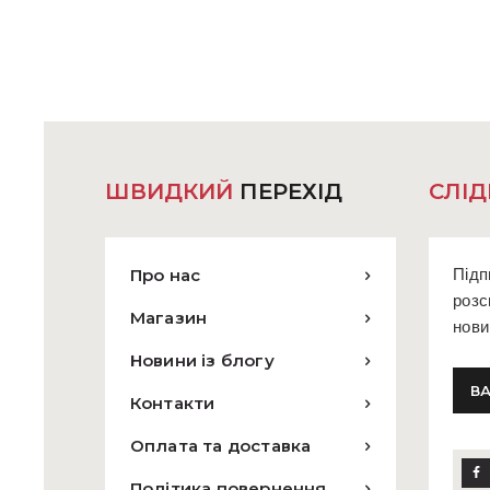
вибрати
на
сторінці
товару
ШВИДКИЙ
ПЕРЕХІД
СЛІД
Про нас
Підп
розс
Магазин
нови
Новини із блогу
Контакти
Оплата та доставка
Політика повернення