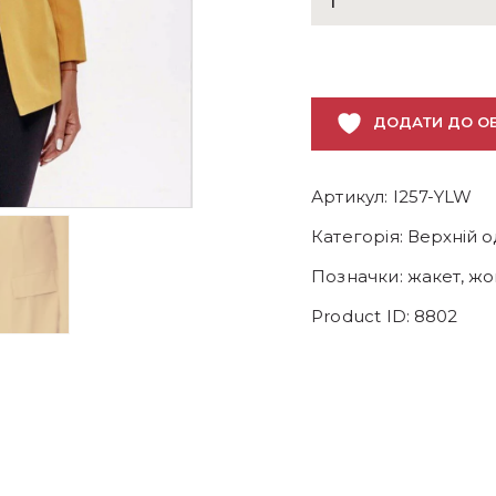
жовтий
жакет
кількість
ДОДАТИ ДО О
Артикул:
I257-YLW
Категорія:
Верхній о
Позначки:
жакет
,
жо
Product ID:
8802