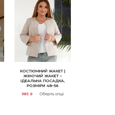
КОСТЮМНИЙ ЖАКЕТ |
ЖІНОЧИЙ ЖАКЕТ –
ІДЕАЛЬНА ПОСАДКА,
РОЗМІРИ 48–56
Цей
Цей
985
₴
Оберіть опції
товар
товар
має
має
кілька
кілька