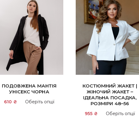
ПОДОВЖЕНА МАНТІЯ
КОСТЮМНИЙ ЖАКЕТ |
УНІСЕКС ЧОРНА
ЖІНОЧИЙ ЖАКЕТ –
ІДЕАЛЬНА ПОСАДКА,
Цей
610
₴
Оберіть опції
РОЗМІРИ 48–56
товар
955
₴
Оберіть опції
має
кілька
варіантів.
и
Параметри