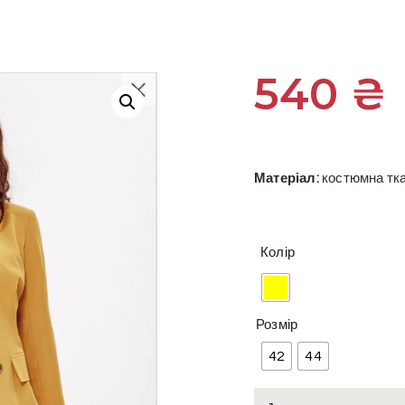
540
₴
Матеріал:
костюмна тк
Колір
Розмір
42
44
Жіночий