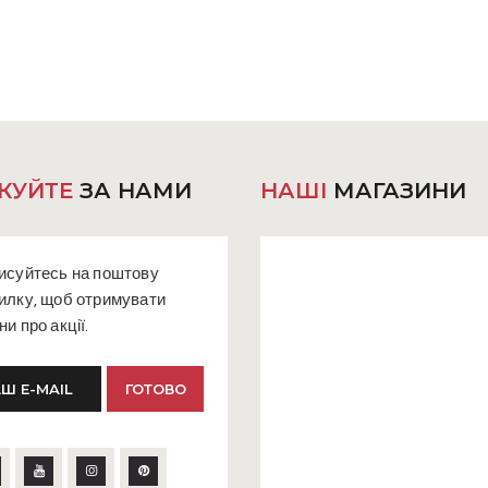
можна
вибрати
на
сторінці
товару
КУЙТЕ
ЗА НАМИ
НАШІ
МАГАЗИНИ
исуйтесь на поштову
илку, щоб отримувати
ни про акції.