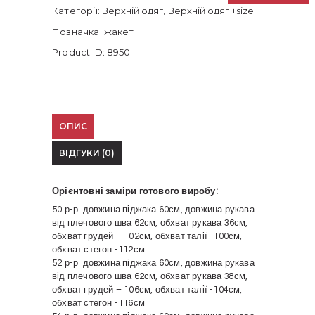
Категорії:
Верхній одяг
,
Верхній одяг +size
Позначка:
жакет
Product ID:
8950
ОПИС
ВІДГУКИ (0)
Орієнтовні заміри готового виробу:
50 р-р: довжина піджака 60см, довжина рукава
від плечового шва 62см, обхват рукава 36см,
обхват грудей – 102см, обхват талії -100см,
обхват стегон -112см.
52 р-р: довжина піджака 60см, довжина рукава
від плечового шва 62см, обхват рукава 38см,
обхват грудей – 106см, обхват талії -104см,
обхват стегон -116см.