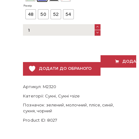
Розмір
48
50
52
54
Вечірня
сукня-
плісе
на
шовковій
трикотажній
ДОДАТ
основі
ДОДАТИ ДО ОБРАНОГО
кількість
Артикул:
M2320
Категорії:
Сукні
,
Сукні +size
Позначок:
зелений
,
молочний
,
плісе
,
синій
,
сукня
,
чорний
Product ID:
8027