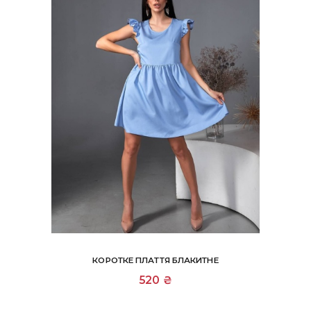
КОРОТКЕ ПЛАТТЯ БЛАКИТНЕ
Цей
520
₴
товар
має