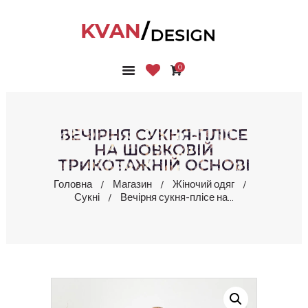
0
ГОЛОВНА
КОЛЕКЦІЇ
МАГАЗИН
ВЕЧІРНЯ СУКНЯ-ПЛІСЕ
ПРО НАС
НА ШОВКОВІЙ
ТРИКОТАЖНІЙ ОСНОВІ
БЛОГ
КОНТАКТИ
Головна
Магазин
Жіночий одяг
Сукні
Вечірня сукня-плісе на...
КАБІНЕТ