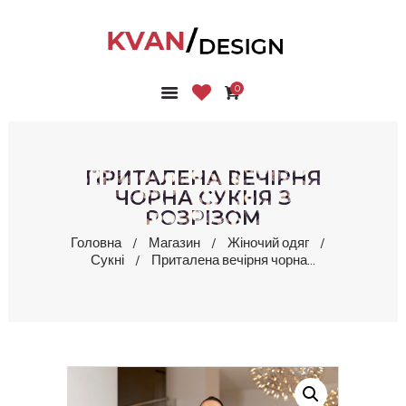
0
ГОЛОВНА
КОЛЕКЦІЇ
МАГАЗИН
ПРИТАЛЕНА ВЕЧІРНЯ
ПРО НАС
ЧОРНА СУКНЯ З
РОЗРІЗОМ
БЛОГ
КОНТАКТИ
Головна
Магазин
Жіночий одяг
Сукні
Приталена вечірня чорна...
КАБІНЕТ