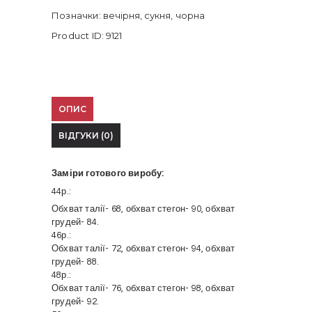
Позначки:
вечірня
,
сукня
,
чорна
Product ID:
9121
ОПИС
ВІДГУКИ (0)
Заміри готового виробу:
44р.:
Обхват талії- 68, обхват стегон- 90, обхват
грудей- 84.
46р.:
Обхват талії- 72, обхват стегон- 94, обхват
грудей- 88.
48р.:
Обхват талії- 76, обхват стегон- 98, обхват
грудей- 92.