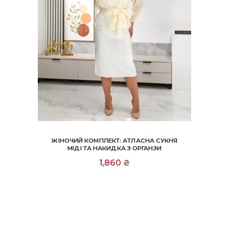
ЖІНОЧИЙ КОМПЛЕКТ: АТЛАСНА СУКНЯ
МІДІ ТА НАКИДКА З ОРГАНЗИ
Цей
1,860
₴
товар
має
кілька
варіантів.
Параметри
можна
вибрати