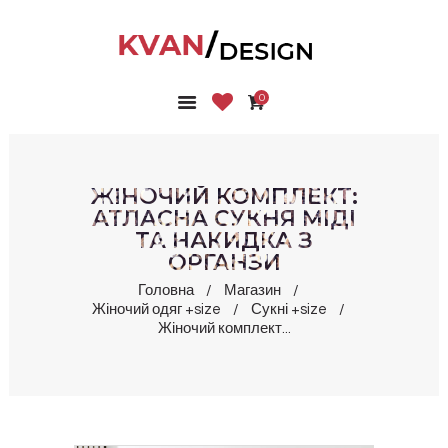
0
ГОЛОВНА
КОЛЕКЦІЇ
МАГАЗИН
ЖІНОЧИЙ КОМПЛЕКТ:
ПРО НАС
АТЛАСНА СУКНЯ МІДІ
ТА НАКИДКА З
БЛОГ
ОРГАНЗИ
КОНТАКТИ
Головна
Магазин
КАБІНЕТ
Жіночий одяг +size
Сукні +size
Жіночий комплект...