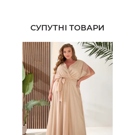
на
сторінці
товару
СУПУТНІ ТОВАРИ