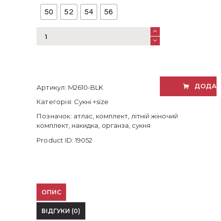
50
52
54
56
Жіночий
комплект:
атласна
сукня
міді
та
ДОДАТ
Артикул:
M2610-BLK
накидка
з
Категорія:
Сукні +size
органзи
Позначок:
атлас
,
комплект
,
літній жіночий
кількість
комплект
,
накидка
,
органза
,
сукня
Product ID:
19052
ОПИС
ВІДГУКИ (0)