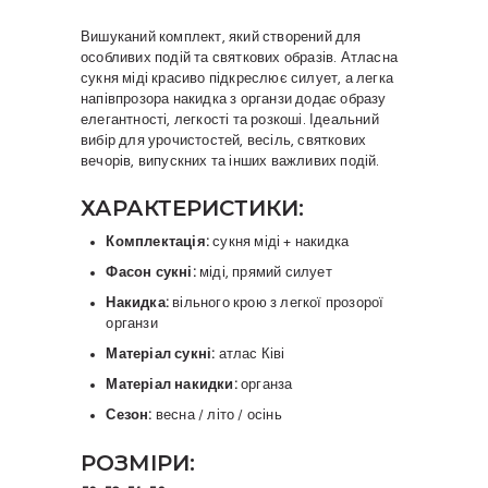
Вишуканий комплект, який створений для
особливих подій та святкових образів. Атласна
сукня міді красиво підкреслює силует, а легка
напівпрозора накидка з органзи додає образу
елегантності, легкості та розкоші. Ідеальний
вибір для урочистостей, весіль, святкових
вечорів, випускних та інших важливих подій.
ХАРАКТЕРИСТИКИ:
Комплектація:
сукня міді + накидка
Фасон сукні:
міді, прямий силует
Накидка:
вільного крою з легкої прозорої
органзи
Матеріал сукні:
атлас Ківі
Матеріал накидки:
органза
Сезон:
весна / літо / осінь
РОЗМІРИ: