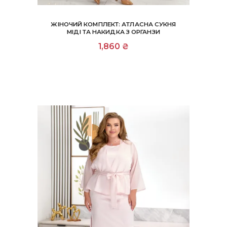
ЖІНОЧИЙ КОМПЛЕКТ: АТЛАСНА СУКНЯ
МІДІ ТА НАКИДКА З ОРГАНЗИ
Цей
1,860
₴
товар
має
кілька
варіантів.
Параметри
можна
вибрати
на
сторінці
товару