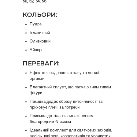
50, 52, 54, 56
КОЛЬОРИ:
Пудра
Блакитний
Оливковий
Айворі
ПЕРЕВАГИ:
Ефектне поєднання атласу та легкої
органзи.
Елегантний силует, що пасує різним типам
фігури.
Накидка додає образу витонченості та
приховує плечі за потреби.
Приємна до тіла тканина з легким
благородним блиском.
Ідеальний комплект для святкових заходів,
весіль, ювілеїв, корпоративів та урочистих