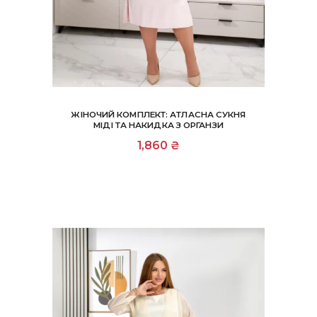
ЖІНОЧИЙ КОМПЛЕКТ: АТЛАСНА СУКНЯ
МІДІ ТА НАКИДКА З ОРГАНЗИ
Цей
1,860
₴
товар
має
кілька
варіантів.
Параметри
можна
вибрати
на
сторінці
товару