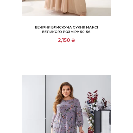
ВЕЧІРНЯ БЛИСКУЧА СУКНЯ МАКСІ
ВЕЛИКОГО РОЗМІРУ 50-56
Цей
2,150
₴
товар
має
кілька
варіантів.
Параметри
можна
вибрати
на
сторінці
товару