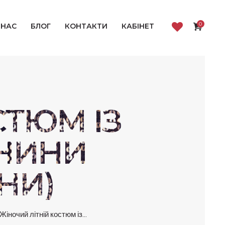
0
 НАС
БЛОГ
КОНТАКТИ
КАБІНЕТ
СТЮМ ІЗ
АНИНИ
НИ)
Жіночий літній костюм із...