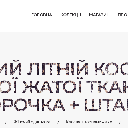
ГОЛОВНА
ГОЛОВНА
КОЛЕКЦІЇ
МАГАЗИН
ПРО
КОЛЕКЦІЇ
МАГАЗИН
ПРО НАС
Й ЛІТНІЙ КО
БЛОГ
ОЇ ЖАТОЇ ТК
КОНТАКТИ
ОРОЧКА + ШТА
КАБІНЕТ
Жіночий одяг +size
Класичні костюми +size