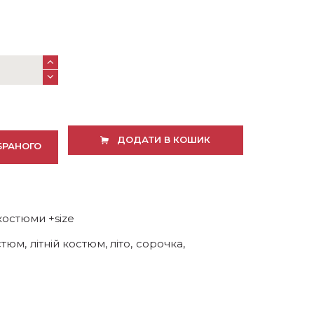
ДОДАТИ В КОШИК
БРАНОГО
костюми +size
стюм
,
літній костюм
,
літо
,
сорочка
,