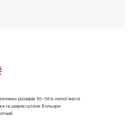
₴
еликих розмірів 50–56 із легкої жатої
ка та широкі штани. Кольори:
’ятний.