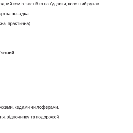
ладний комір, застібка на ґудзики, короткий рукав
ортна посадка
кна, практична)
м’ятний
іжками, кедами чи лоферами.
ня, відпочинку та подорожей.