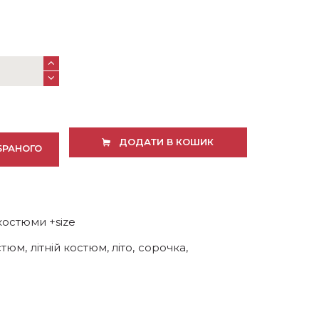
ДОДАТИ В КОШИК
БРАНОГО
костюми +size
стюм
,
літній костюм
,
літо
,
сорочка
,