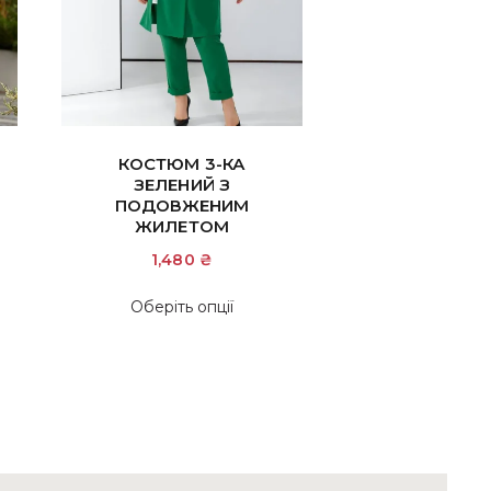
КОСТЮМ 3-КА
ЗЕЛЕНИЙ З
ПОДОВЖЕНИМ
ЖИЛЕТОМ
а
чна
1,480
₴
 ₴.
Цей
Оберіть опції
товар
має
кілька
варіантів.
Параметри
можна
вибрати