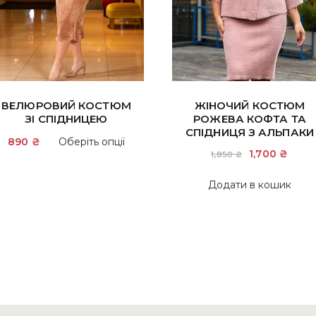
ВЕЛЮРОВИЙ КОСТЮМ
ЖІНОЧИЙ КОСТЮМ
ЗІ СПІДНИЦЕЮ
РОЖЕВА КОФТА ТА
СПІДНИЦЯ З АЛЬПАКИ
Цей
890
₴
Оберіть опції
товар
Оригінальн
1,700
₴
Пото
1,850
₴
ціна:
ціна:
має
1,850 ₴.
1,700
Додати в кошик
кілька
варіантів.
Параметри
можна
вибрати
на
сторінці
товару