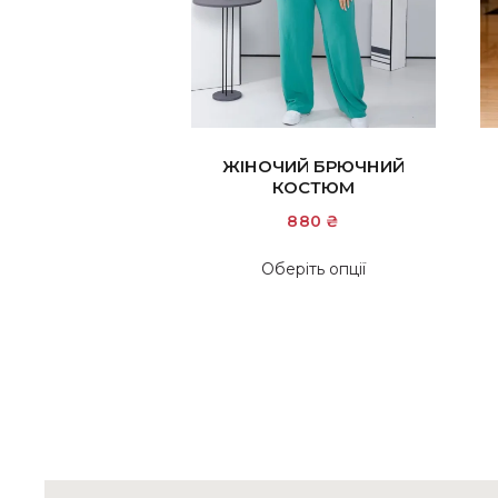
ЖІНОЧИЙ БРЮЧНИЙ
КОСТЮМ
880
₴
Цей
Оберіть опції
товар
має
кілька
варіантів.
Параметри
можна
вибрати
на
сторінці