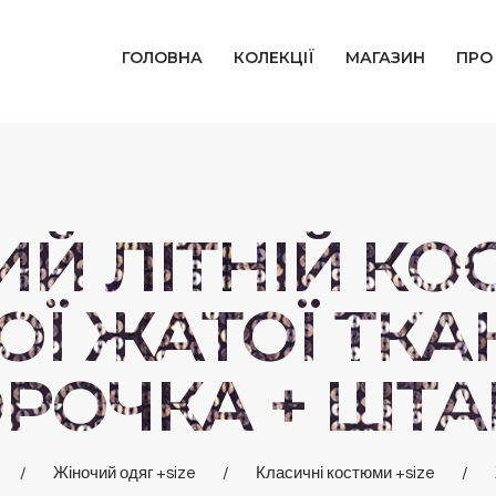
ГОЛОВНА
ГОЛОВНА
КОЛЕКЦІЇ
МАГАЗИН
ПРО
КОЛЕКЦІЇ
МАГАЗИН
ПРО НАС
Й ЛІТНІЙ КО
БЛОГ
ОЇ ЖАТОЇ ТК
КОНТАКТИ
ОРОЧКА + ШТА
КАБІНЕТ
Жіночий одяг +size
Класичні костюми +size