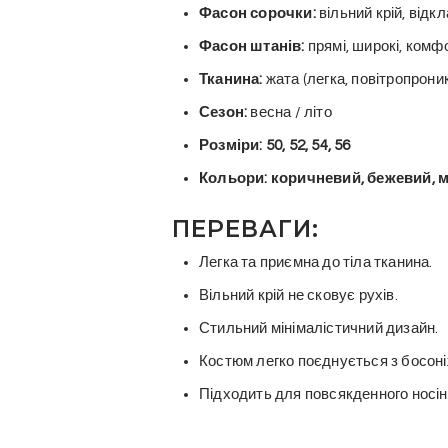
Фасон сорочки:
вільний крій, відк
Фасон штанів:
прямі, широкі, комф
Тканина:
жата (легка, повітропрони
Сезон:
весна / літо
Розміри:
50, 52, 54, 56
Кольори:
коричневий, бежевий, 
ПЕРЕВАГИ:
Легка та приємна до тіла тканина.
Вільний крій не сковує рухів.
Стильний мінімалістичний дизайн.
Костюм легко поєднується з босон
Підходить для повсякденного носін