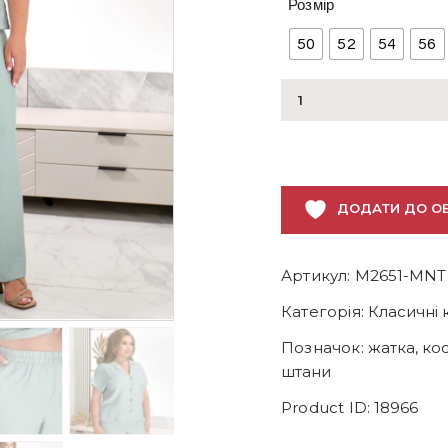
Розмір
50
52
54
56
Жіночий
літній
костюм
із
легкої
ДОДАТИ ДО О
жатої
тканини
(сорочка
Артикул:
M2651-MNT
+
штани)
Категорія:
Класичні 
кількість
Позначок:
жатка
,
ко
штани
Product ID:
18966