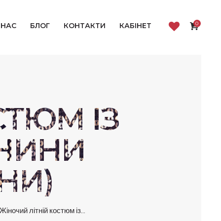
0
 НАС
БЛОГ
КОНТАКТИ
КАБІНЕТ
СТЮМ ІЗ
АНИНИ
НИ)
Жіночий літній костюм із...