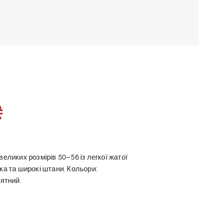
₴
еликих розмірів 50–56 із легкої жатої
ка та широкі штани. Кольори:
’ятний.