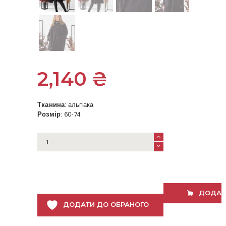
2,140
₴
Тканина
: альпака
Розмір
: 60-74
Пальто
пончо
з
альпаки
баклажанове
супер
ДОДАТ
батал
ДОДАТИ ДО ОБРАНОГО
кількість