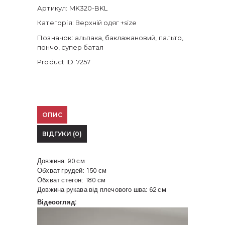
Артикул:
MK320-BKL
Категорія:
Верхній одяг +size
Позначок:
альпака
,
баклажановий
,
пальто
,
пончо
,
супер батал
Product ID:
7257
ОПИС
ВІДГУКИ (0)
Довжина: 90 см
Обхват грудей: 150 см
Обхват стегон: 180 см
Довжина рукава від плечового шва: 62 см
Відеоогляд:
Відеопрогравач