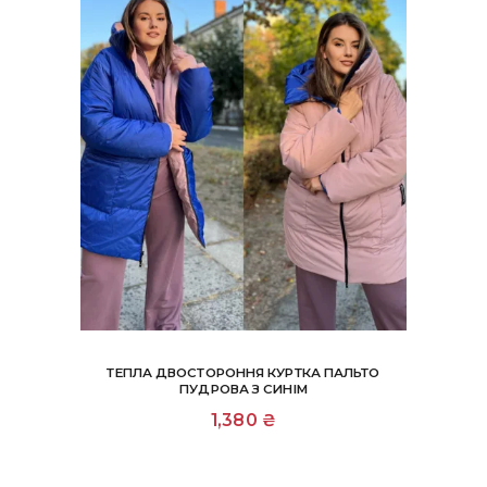
ТЕПЛА ДВОСТОРОННЯ КУРТКА ПАЛЬТО
ПУДРОВА З СИНІМ
Цей
1,380
₴
товар
має
кілька