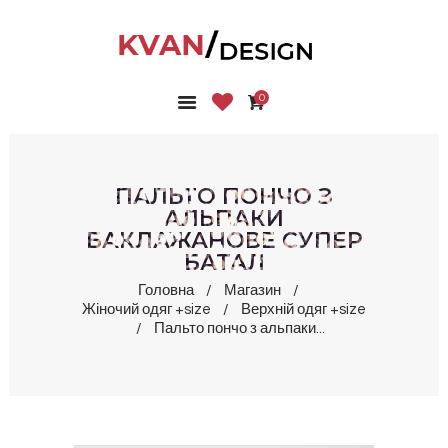
0
ГОЛОВНА
КОЛЕКЦІЇ
МАГАЗИН
ПАЛЬТО ПОНЧО З
ПРО НАС
АЛЬПАКИ
БАКЛАЖАНОВЕ СУПЕР
БЛОГ
БАТАЛ
КОНТАКТИ
Головна
Магазин
КАБІНЕТ
Жіночий одяг +size
Верхній одяг +size
Пальто пончо з альпаки...