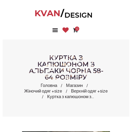
0
ГОЛОВНА
КОЛЕКЦІЇ
МАГАЗИН
КУРТКА З
ПРО НАС
КАПЮШОНОМ З
АЛЬПАКИ ЧОРНА 58-
БЛОГ
64 РОЗМІРУ
КОНТАКТИ
Головна
Магазин
КАБІНЕТ
Жіночий одяг +size
Верхній одяг +size
Куртка з капюшоном з...