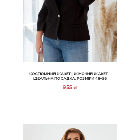
КОСТЮМНИЙ ЖАКЕТ | ЖІНОЧИЙ ЖАКЕТ –
ІДЕАЛЬНА ПОСАДКА, РОЗМІРИ 48–56
Цей
955
₴
товар
має
кілька
варіантів.
Параметри
можна
вибрати
на
сторінці