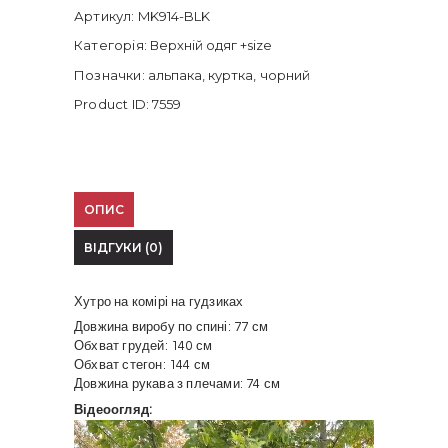
Артикул:
MK914-BLK
Категорія:
Верхній одяг +size
Позначки:
альпака
,
куртка
,
чорний
Product ID:
7559
ОПИС
ВІДГУКИ (0)
Хутро на комірі на гудзиках
Довжина виробу по спині: 77 см
Обхват грудей: 140 см
Обхват стегон: 144 см
Довжина рукава з плечами: 74 см
Відеоогляд:
Відеопрогравач