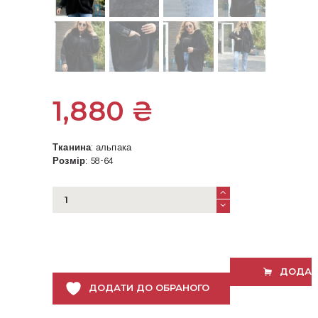
1,880
₴
Тканина
: альпака
Розмір
: 58-64
Куртка
з
капюшоном
з
альпаки
чорна
ДОДАТ
58-
ДОДАТИ ДО ОБРАНОГО
64
розміру
кількість