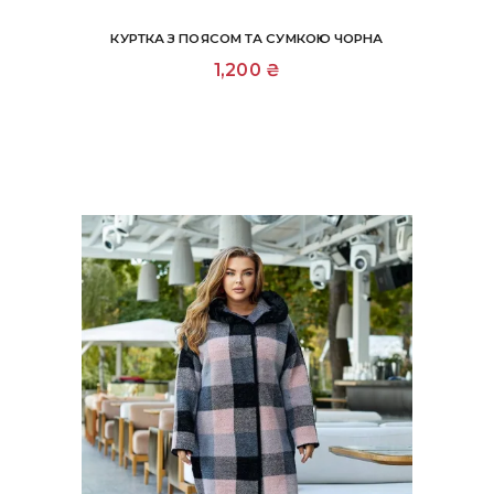
КУРТКА З ПОЯСОМ ТА СУМКОЮ ЧОРНА
Цей
1,200
₴
товар
має
кілька
варіантів.
Параметри
можна
вибрати
на
сторінці
товару