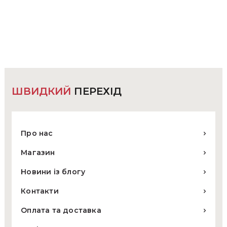
кілька
варіантів.
Параметри
можна
вибрати
на
сторінці
товару
ШВИДКИЙ
ПЕРЕХІД
Про нас
Магазин
Новини із блогу
Контакти
Оплата та доставка