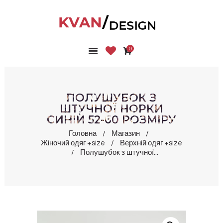
0
ГОЛОВНА
КОЛЕКЦІЇ
МАГАЗИН
ПОЛУШУБОК З
ПРО НАС
ШТУЧНОЇ НОРКИ
СИНІЙ 52-60 РОЗМІРУ
БЛОГ
КОНТАКТИ
Головна
Магазин
Жіночий одяг +size
Верхній одяг +size
КАБІНЕТ
Полушубок з штучної...