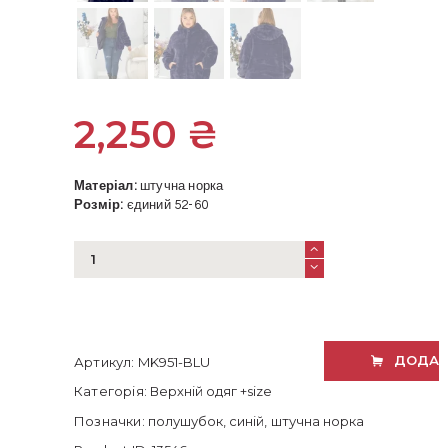
2,250
₴
Матеріал:
штучна норка
Розмір:
єдиний 52-60
Полушубок
з
штучної
норки
синій
52-
ДОДАТ
Артикул:
MK951-BLU
60
розміру
Категорія:
Верхній одяг +size
кількість
Позначки:
полушубок
,
синій
,
штучна норка