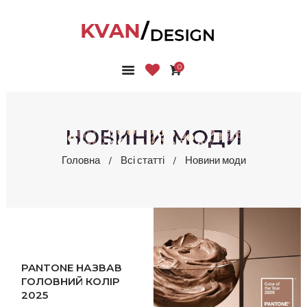
0
ГОЛОВНА
КОЛЕКЦІЇ
МАГАЗИН
НОВИНИ МОДИ
ПРО НАС
Головна
Всі статті
Новини моди
БЛОГ
КОНТАКТИ
КАБІНЕТ
PANTONE НАЗВАВ
ГОЛОВНИЙ КОЛІР
2025