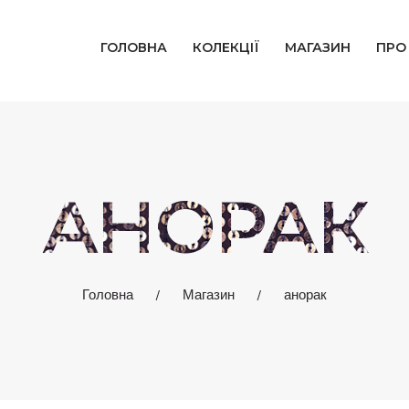
ГОЛОВНА
ГОЛОВНА
КОЛЕКЦІЇ
МАГАЗИН
ПРО
КОЛЕКЦІЇ
МАГАЗИН
ПРО НАС
АНОРАК
БЛОГ
КОНТАКТИ
Головна
Магазин
анорак
КАБІНЕТ