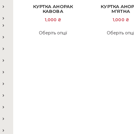
КУРТКА АНОРАК
КУРТКА АНО
КАВОВА
М’ЯТНА
1,000
₴
1,000
₴
Цей
Оберіть опції
Оберіть опці
товар
має
кілька
варіантів.
Параметри
можна
вибрати
на
сторінці
товару