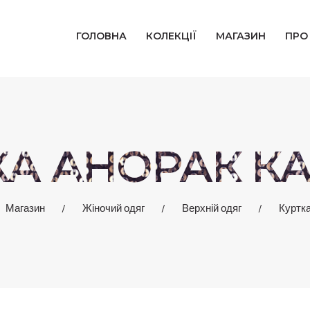
ГОЛОВНА
ГОЛОВНА
КОЛЕКЦІЇ
МАГАЗИН
ПРО
КОЛЕКЦІЇ
МАГАЗИН
ПРО НАС
КА АНОРАК К
БЛОГ
Магазин
Жіночий одяг
Верхній одяг
Куртка
КОНТАКТИ
КАБІНЕТ