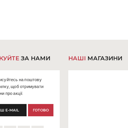
и
КУЙТЕ
ЗА НАМИ
НАШІ
МАГАЗИНИ
исуйтесь на поштову
илку, щоб отримувати
ни про акції.