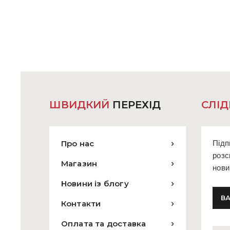
кілька
варіантів.
Параметр
можна
вибрати
на
сторінці
товару
ШВИДКИЙ
ПЕРЕХІД
СЛІД
Про нас
Підп
розс
Магазин
нови
Новини із блогу
Контакти
Оплата та доставка