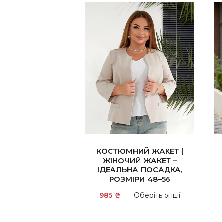
КОСТЮМНИЙ ЖАКЕТ |
ЖІНОЧИЙ ЖАКЕТ –
ІДЕАЛЬНА ПОСАДКА,
РОЗМІРИ 48–56
Цей
985
₴
Оберіть опції
товар
має