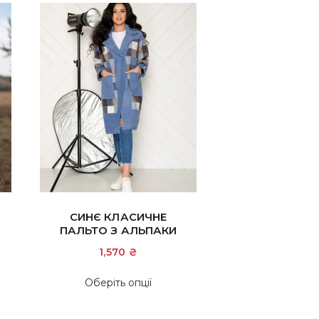
СИНЄ КЛАСИЧНЕ
ПАЛЬТО З АЛЬПАКИ
1,570
₴
Цей
Цей
товар
Оберіть опції
товар
має
має
кілька