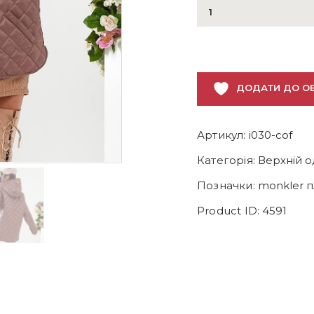
Куртка
анорак
кавова
кількість
ДОДАТИ ДО О
Артикул:
i030-cof
Категорія:
Верхній о
Позначки:
monkler п
Product ID:
4591