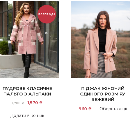
РОЗПРОДА
Ж!
ПУДРОВЕ КЛАСИЧНЕ
ПІДЖАК ЖІНОЧИЙ
ПАЛЬТО З АЛЬПАКИ
ЄДИНОГО РОЗМІРУ
БЕЖЕВИЙ
Оригінальна
1,570
₴
Поточна
1,700
₴
ціна:
ціна:
960
₴
Оберіть опції
1,700 ₴.
1,570 ₴.
Додати в кошик