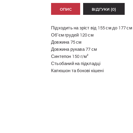
ОПИС
ВІДГУКИ (0)
Підходить на зріст від 155 см до 177 см
Об’єм грудей 120 см
Довжина 75 см
Довжина рукава 77 см
Синтепон 150 г/м²
Стьобаний на підкладці
Капюшон та бокові кішені