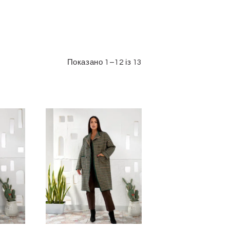
Показано 1–12 із 13
Сортовано
за
останнім