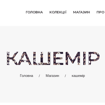
ГОЛОВНА
ГОЛОВНА
КОЛЕКЦІЇ
МАГАЗИН
ПРО
КОЛЕКЦІЇ
МАГАЗИН
ПРО НАС
КАШЕМІР
БЛОГ
КОНТАКТИ
Головна
Магазин
кашемір
КАБІНЕТ