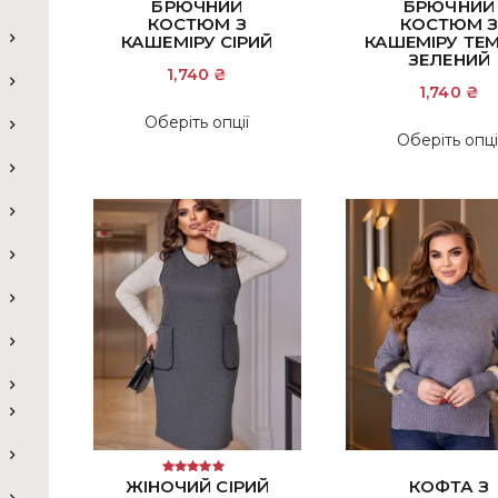
БРЮЧНИЙ
БРЮЧНИЙ
КОСТЮМ З
КОСТЮМ 
КАШЕМІРУ СІРИЙ
КАШЕМІРУ ТЕ
ЗЕЛЕНИЙ
1,740
₴
1,740
₴
Цей
Оберіть опції
товар
Оберіть опці
має
кілька
варіантів.
Параметри
можна
вибрати
на
сторінці
товару
ЖІНОЧИЙ СІРИЙ
КОФТА З
Оцінено в