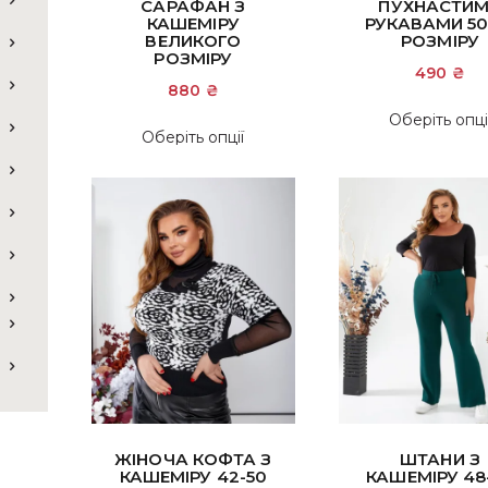
САРАФАН З
ПУХНАСТИ
5.00
з 5
КАШЕМІРУ
РУКАВАМИ 50
ВЕЛИКОГО
РОЗМІРУ
РОЗМІРУ
490
₴
880
₴
Оберіть опці
Цей
Оберіть опції
товар
має
кілька
варіантів.
Параметри
можна
вибрати
на
сторінці
товару
ЖІНОЧА КОФТА З
ШТАНИ З
КАШЕМІРУ 42-50
КАШЕМІРУ 48