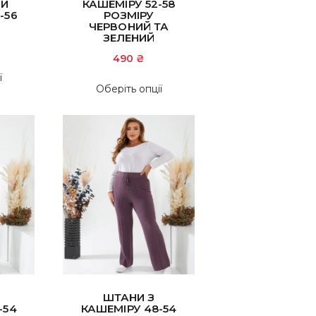
МИ
КАШЕМІРУ 52-58
-56
РОЗМІРУ
ЧЕРВОНИЙ ТА
ЗЕЛЕНИЙ
490
₴
Цей
ї
Цей
товар
Оберіть опції
товар
має
має
кілька
кілька
варіантів.
варіантів.
Параметри
Параметри
можна
можна
вибрати
вибрати
на
на
сторінці
сторінці
товару
товару
ШТАНИ З
-54
КАШЕМІРУ 48-54