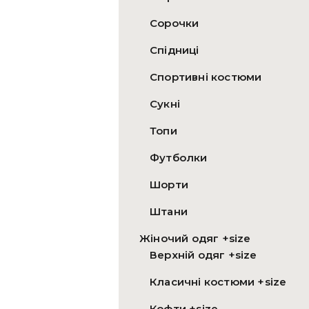
Сорочки
Спідниці
Спортивні костюми
Сукні
Топи
Футболки
Шорти
Штани
Жіночий одяг +size
Верхній одяг +size
Класичні костюми +size
Кофти +size