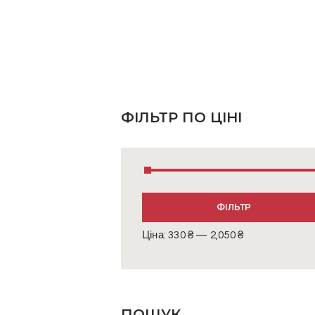
ФІЛЬТР ПО ЦІНІ
Мінімальна
Найбільша
ФІЛЬТР
ціна
ціна
Ціна:
330 ₴
—
2,050 ₴
ПОШУК